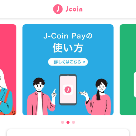
J-
Coin
Pay